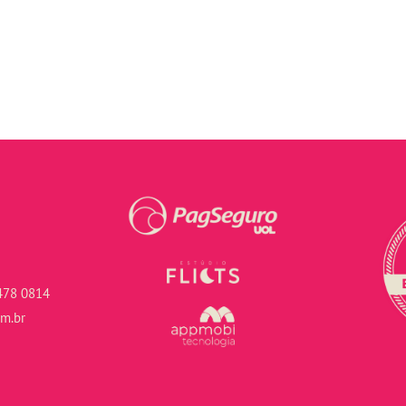
478 0814
om.br