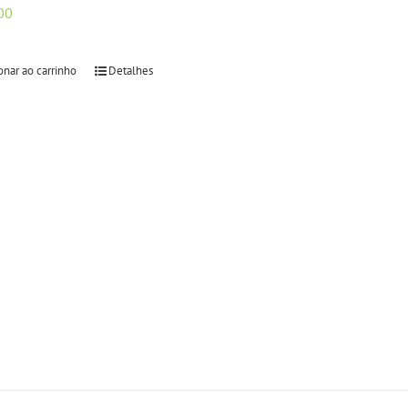
00
onar ao carrinho
Detalhes