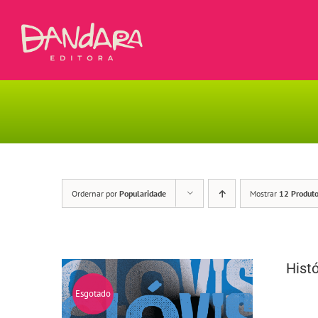
Ir
para
o
conteúdo
Ordernar por
Popularidade
Mostrar
12 Produt
Histó
Esgotado