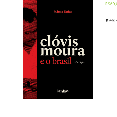
R$
60,
Adici