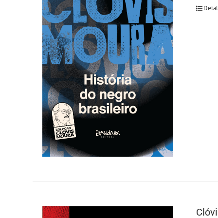
Deta
Clóvi