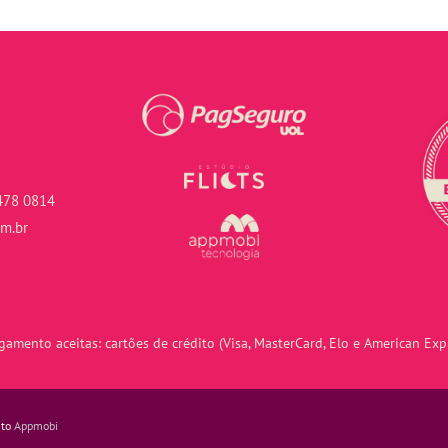
478 0814
om.br
amento aceitas: cartões de crédito (Visa, MasterCard, Elo e American Expr
nto
Appmobi