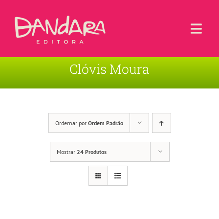
Ir
para
o
Togg
conteúdo
Navi
Clóvis Moura
Livros
Blog
Contato
Ordernar por
Ordem Padrão
Sobre a Editora
Mostrar
24 Produtos
Área de Usuário
Carrinho