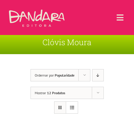
Ir
para
o
Togg
conteúdo
Navi
Clóvis Moura
Livros
Blog
Contato
Ordernar por
Popularidade
Sobre a Editora
Mostrar
12 Produtos
Área de Usuário
Carrinho