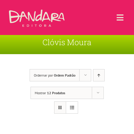
Ir
para
o
Togg
conteúdo
Navi
Clóvis Moura
Livros
Blog
Contato
Ordernar por
Ordem Padrão
Sobre a Editora
Mostrar
12 Produtos
Área de Usuário
Carrinho