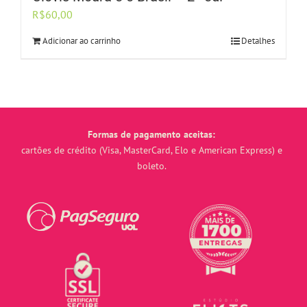
R$
60,00
Adicionar ao carrinho
Detalhes
Formas de pagamento aceitas:
cartões de crédito (Visa, MasterCard, Elo e American Express) e
boleto.