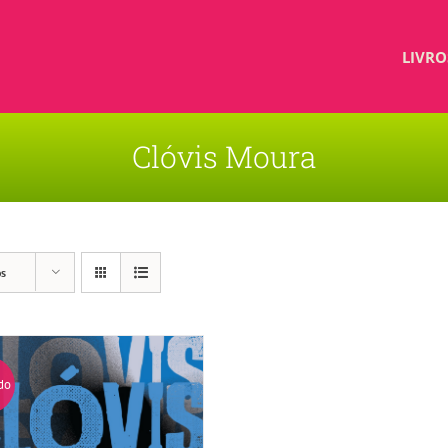
LIVRO
Clóvis Moura
os
do