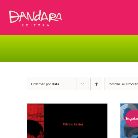
Ir
para
o
conteúdo
Ordernar por
Data
Mostrar
36 Produt
Esgota