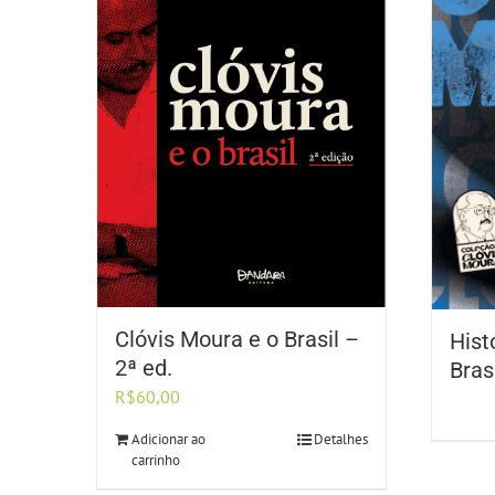
Clóvis Moura e o Brasil –
Hist
2ª ed.
Bras
R$
60,00
Adicionar ao
Detalhes
carrinho