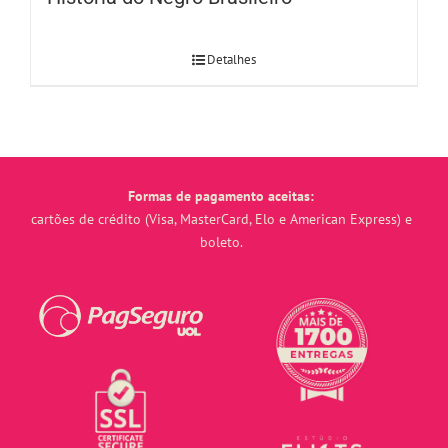
Detalhes
Formas de pagamento aceitas:
cartões de crédito (Visa, MasterCard, Elo e American Express) e
boleto.