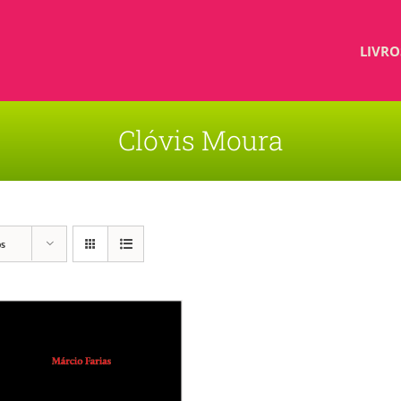
LIVRO
Clóvis Moura
os