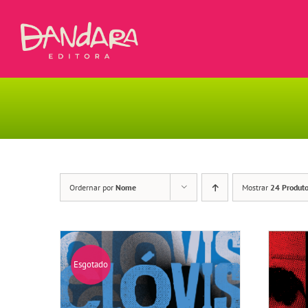
Ir
para
o
conteúdo
Ordernar por
Nome
Mostrar
24 Produt
Esgotado