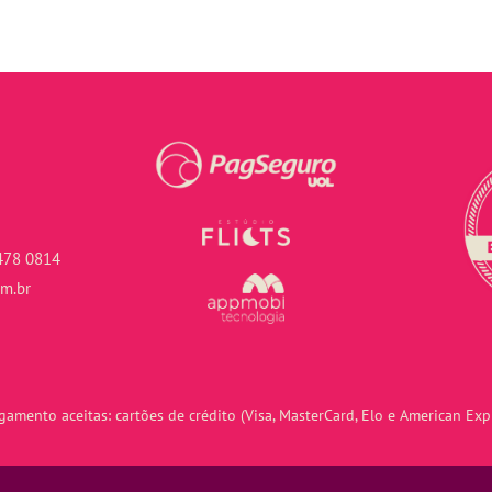
478 0814
om.br
amento aceitas: cartões de crédito (Visa, MasterCard, Elo e American Expr