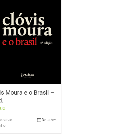
is Moura e o Brasil –
d.
,00
ionar ao
Detalhes
inho