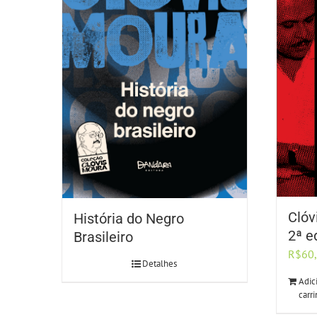
Clóv
História do Negro
2ª e
Brasileiro
R$
60
Detalhes
Adic
carr