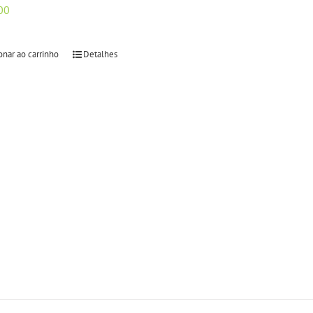
00
onar ao carrinho
Detalhes