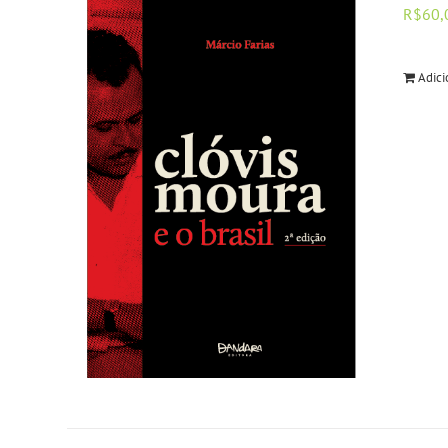
R$
60,
Adici