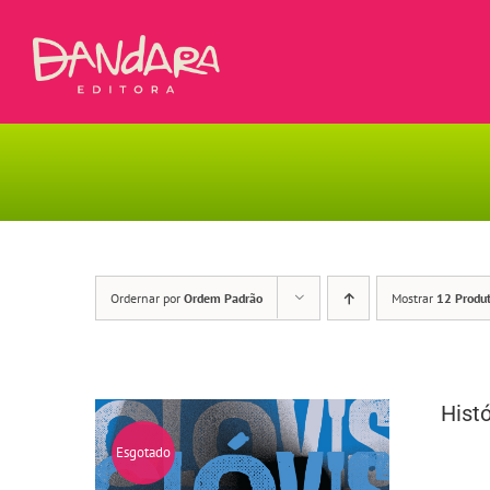
Ir
para
o
conteúdo
Ordernar por
Ordem Padrão
Mostrar
12 Produ
Histó
Esgotado