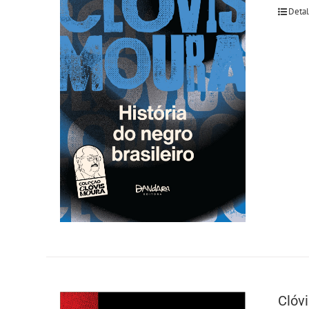
Deta
Clóvi