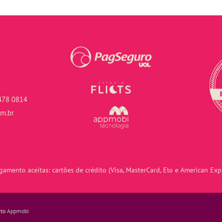
478 0814
om.br
amento aceitas: cartões de crédito (Visa, MasterCard, Elo e American Expr
nto
Appmobi