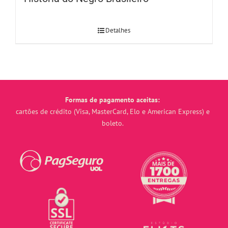
Detalhes
Formas de pagamento aceitas:
cartões de crédito (Visa, MasterCard, Elo e American Express) e
boleto.