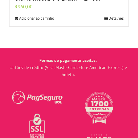
R$
60,00
Adicionar ao carrinho
Detalhes
Formas de pagamento aceitas:
cartões de crédito (Visa, MasterCard, Elo e American Express) e
boleto.