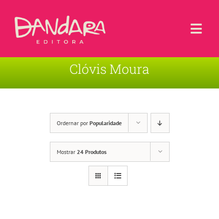
Ir
para
o
Togg
conteúdo
Navi
Clóvis Moura
Livros
Blog
Contato
Ordernar por
Popularidade
Sobre a Editora
Mostrar
24 Produtos
Área de Usuário
Carrinho