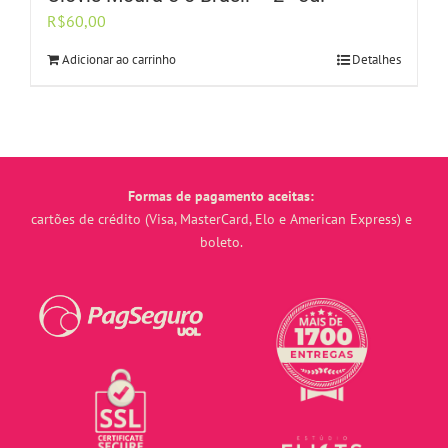
R$
60,00
Adicionar ao carrinho
Detalhes
Formas de pagamento aceitas:
cartões de crédito (Visa, MasterCard, Elo e American Express) e
boleto.