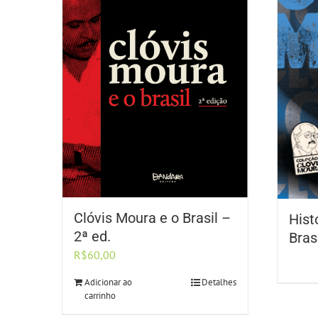
Clóvis Moura e o Brasil –
Hist
2ª ed.
Bras
R$
60,00
Adicionar ao
Detalhes
carrinho