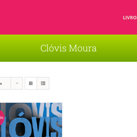
LIVRO
Clóvis Moura
os
do