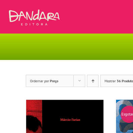
Ir
para
o
conteúdo
Ordernar por
Preço
Mostrar
36 Produt
Esgota