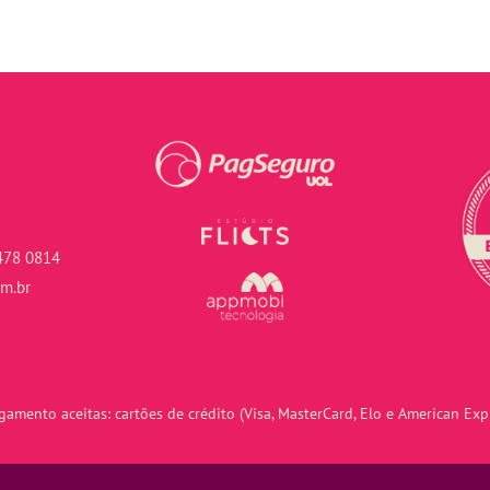
478 0814
om.br
amento aceitas: cartões de crédito (Visa, MasterCard, Elo e American Expr