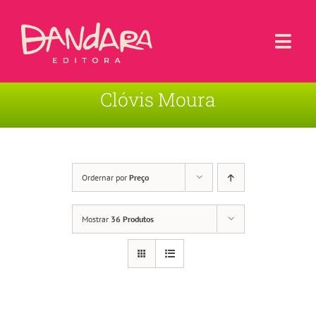
Ir
para
o
Togg
conteúdo
Navi
Clóvis Moura
Livros
Blog
Contato
Ordernar por
Preço
Sobre a Editora
Mostrar
36 Produtos
Área de Usuário
Carrinho