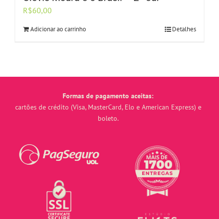
R$
60,00
Adicionar ao carrinho
Detalhes
Formas de pagamento aceitas:
cartões de crédito (Visa, MasterCard, Elo e American Express) e
boleto.