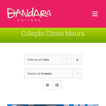
Ir
para
o
Togg
conteúdo
Navi
Coleção Clóvis Moura
Livros
Blog
Contato
Ordernar por
Data
Sobre a Editora
Mostrar
12 Produtos
Área de Usuário
Carrinho