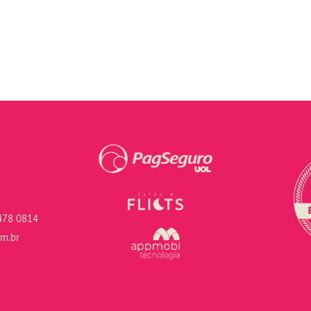
478 0814
om.br