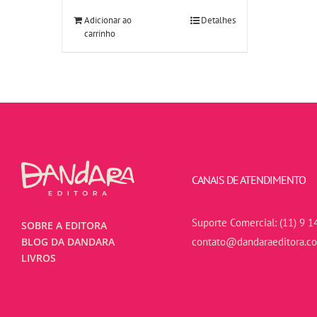
Adicionar ao
Detalhes
carrinho
CANAIS DE ATENDIMENTO
Suporte Comercial:
(11) 9 1
SOBRE A EDITORA
contato@dandaraeditora.c
BLOG DA DANDARA
LIVROS