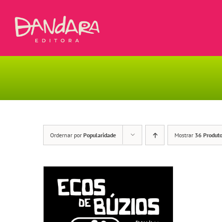
Ir
para
o
conteúdo
Ordernar por
Popularidade
Mostrar
36 Produt