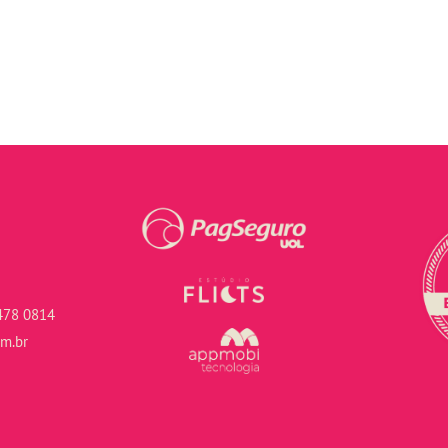
478 0814
om.br