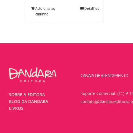
Adicionar ao
Detalhes
carrinho
CANAIS DE ATENDIMENTO
Suporte Comercial:
(11) 9 1
SOBRE A EDITORA
contato@dandaraeditora.c
BLOG DA DANDARA
LIVROS