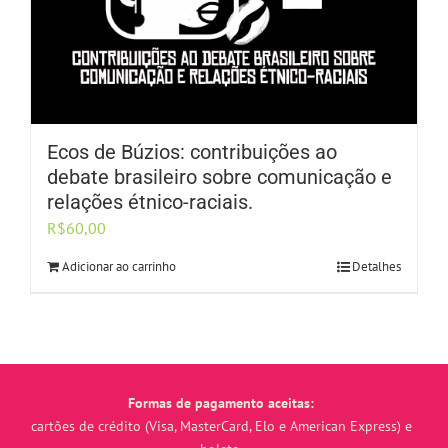
Ecos de Búzios: contribuições ao
debate brasileiro sobre comunicação e
relações étnico-raciais.
R$
60,00
Adicionar ao carrinho
Detalhes
Formas de pagamento aceitas:
cartões de crédito (Visa, MasterCard, Elo e American Express) e