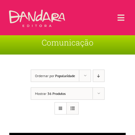
Ir
para
o
Togg
conteúdo
Navi
Comunicação
Livros
Blog
Contato
Ordernar por
Popularidade
Sobre a Editora
Mostrar
36 Produtos
Área de Usuário
Carrinho