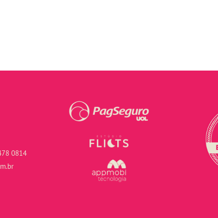
478 0814
om.br