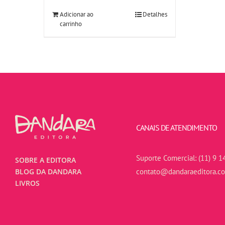
Adicionar ao
Detalhes
carrinho
CANAIS DE ATENDIMENTO
Suporte Comercial:
(11) 9 1
SOBRE A EDITORA
contato@dandaraeditora.c
BLOG DA DANDARA
LIVROS