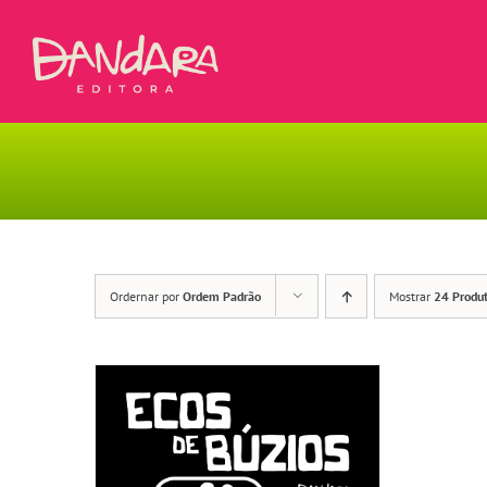
Ir
para
o
conteúdo
Ordernar por
Ordem Padrão
Mostrar
24 Produ