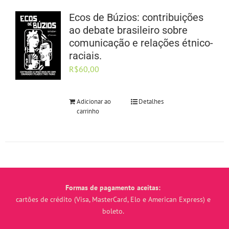
Ecos de Búzios: contribuições
ao debate brasileiro sobre
comunicação e relações étnico-
raciais.
R$
60,00
Adicionar ao
Detalhes
carrinho
Formas de pagamento aceitas:
cartões de crédito (Visa, MasterCard, Elo e American Express) e
boleto.