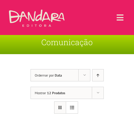
Ir
para
o
Togg
conteúdo
Navi
Comunicação
Livros
Blog
Contato
Ordernar por
Data
Sobre a Editora
Mostrar
12 Produtos
Área de Usuário
Carrinho