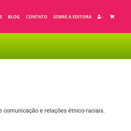
S
BLOG
CONTATO
SOBRE A EDITORA
e comunicação e relações étnico-raciais.