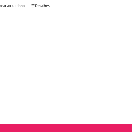
onar ao carrinho
Detalhes