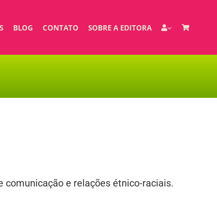
S
BLOG
CONTATO
SOBRE A EDITORA
e comunicação e relações étnico-raciais.