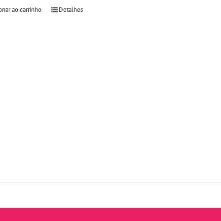
onar ao carrinho
Detalhes