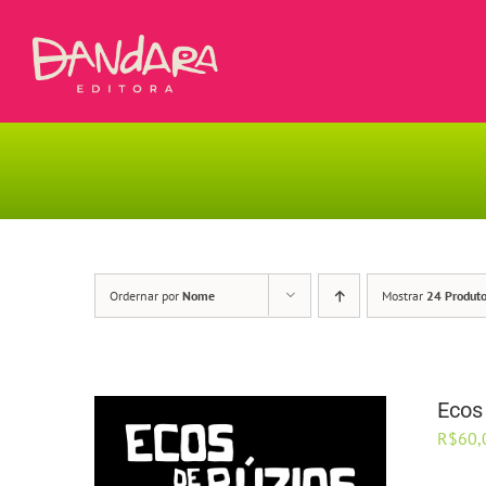
Ir
para
o
conteúdo
Ordernar por
Nome
Mostrar
24 Produt
Ecos 
R$
60,