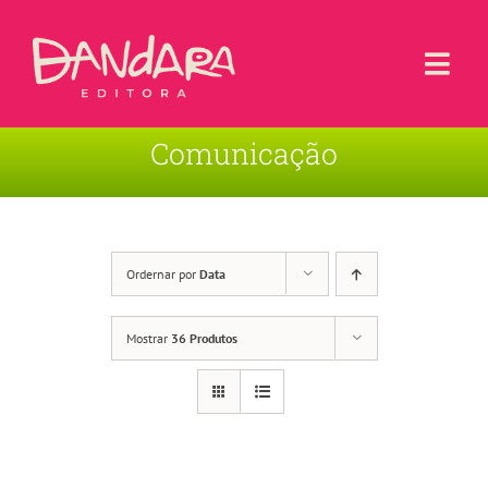
Ir
para
o
Togg
conteúdo
Navi
Comunicação
Livros
Blog
Contato
Ordernar por
Data
Sobre a Editora
Mostrar
36 Produtos
Área de Usuário
Carrinho