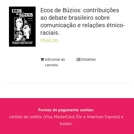
Ecos de Búzios: contribuições
ao debate brasileiro sobre
comunicação e relações étnico-
raciais.
R$
60,00
Adicionar ao
Detalhes
carrinho
Formas de pagamento aceitas:
cartões de crédito (Visa, MasterCard, Elo e American Express) e
boleto.