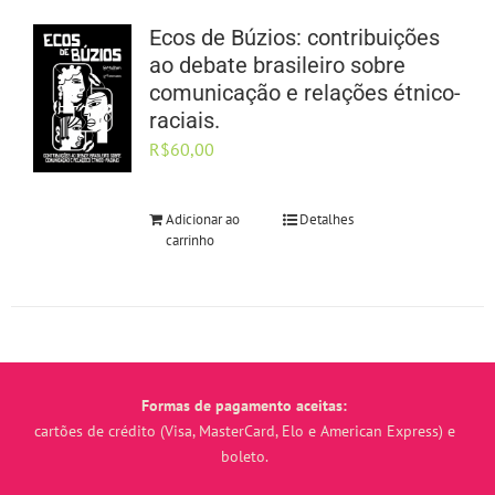
Ecos de Búzios: contribuições
ao debate brasileiro sobre
comunicação e relações étnico-
raciais.
R$
60,00
Adicionar ao
Detalhes
carrinho
Formas de pagamento aceitas:
cartões de crédito (Visa, MasterCard, Elo e American Express) e
boleto.