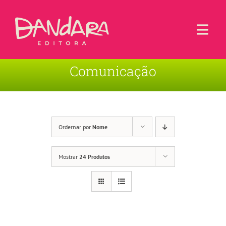
Ir
para
o
Togg
conteúdo
Navi
Comunicação
Livros
Blog
Contato
Ordernar por
Nome
Sobre a Editora
Mostrar
24 Produtos
Área de Usuário
Carrinho