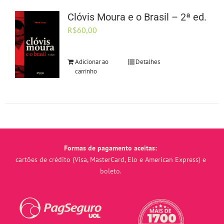
Clóvis Moura e o Brasil – 2ª ed.
R$
60,00
Adicionar ao
Detalhes
carrinho
Formas de pagamento aceitas:
cartões de crédito (Visa, MasterCard, Elo e American Express) e
boleto.