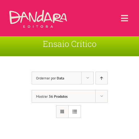
Ir
para
o
Togg
conteúdo
Navi
Ensaio Crítico
Livros
Blog
Contato
Ordernar por
Data
Sobre a Editora
Mostrar
36 Produtos
Área de Usuário
Carrinho