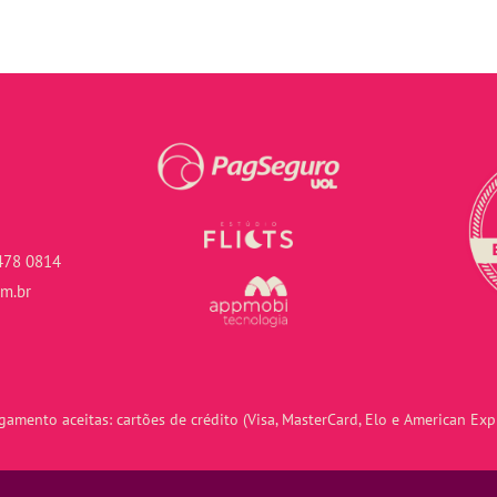
478 0814
om.br
amento aceitas: cartões de crédito (Visa, MasterCard, Elo e American Expr