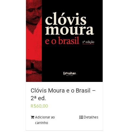
Clóvis Moura e o Brasil –
2ª ed.
R$
60,00
Adicionar ao
Detalhes
carrinho