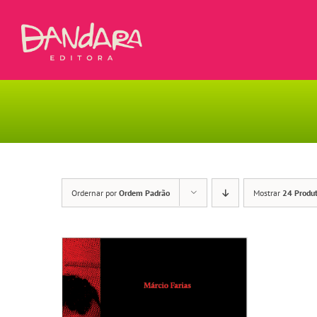
Ir
para
o
conteúdo
Ordernar por
Ordem Padrão
Mostrar
24 Produ