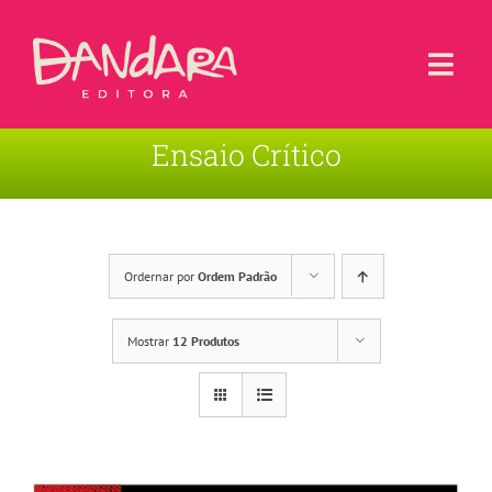
Ir
para
o
Togg
conteúdo
Navi
Ensaio Crítico
Livros
Blog
Contato
Ordernar por
Ordem Padrão
Sobre a Editora
Mostrar
12 Produtos
Área de Usuário
Carrinho