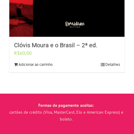
Clóvis Moura e o Brasil – 2ª ed.
R$
60,00
Adicionar ao carrinho
Detalhes
Formas de pagamento aceitas:
cartões de crédito (Visa, MasterCard, Elo e American Express) e
boleto.