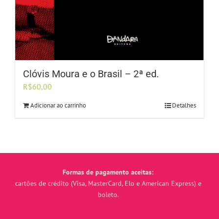
Clóvis Moura e o Brasil – 2ª ed.
R$
60,00
Adicionar ao carrinho
Detalhes
Formas de pagamento aceitas:
cartões de crédito (Visa, MasterCard, Elo e American Express) e
boleto.