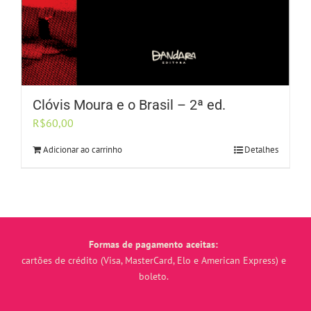
Clóvis Moura e o Brasil – 2ª ed.
R$
60,00
Adicionar ao carrinho
Detalhes
Formas de pagamento aceitas:
cartões de crédito (Visa, MasterCard, Elo e American Express) e
boleto.