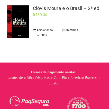
Clóvis Moura e o Brasil – 2ª ed.
R$
60,00
Adicionar ao
Detalhes
carrinho
Formas de pagamento aceitas:
cartões de crédito (Visa, MasterCard, Elo e American Express) e
boleto.