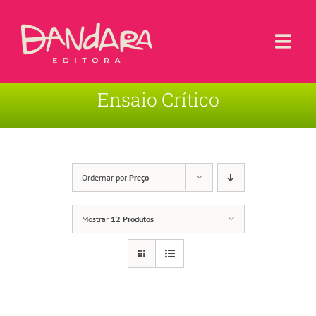
Ir
para
o
Togg
conteúdo
Navi
Ensaio Crítico
Livros
Blog
Contato
Ordernar por
Preço
Sobre a Editora
Mostrar
12 Produtos
Área de Usuário
Carrinho