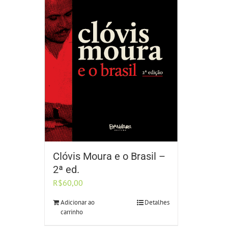
Clóvis Moura e o Brasil –
2ª ed.
R$
60,00
Adicionar ao
Detalhes
carrinho