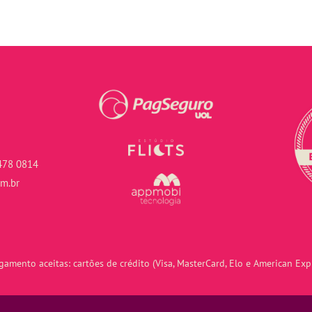
478 0814
om.br
amento aceitas: cartões de crédito (Visa, MasterCard, Elo e American Expr