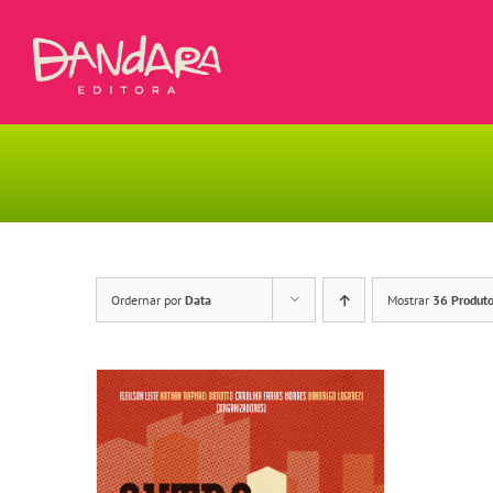
Ir
para
o
conteúdo
Ordernar por
Data
Mostrar
36 Produt