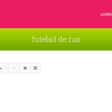
LIVRO
futebol de rua
os