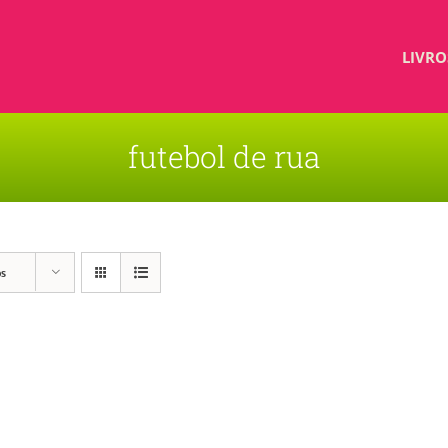
LIVRO
futebol de rua
os