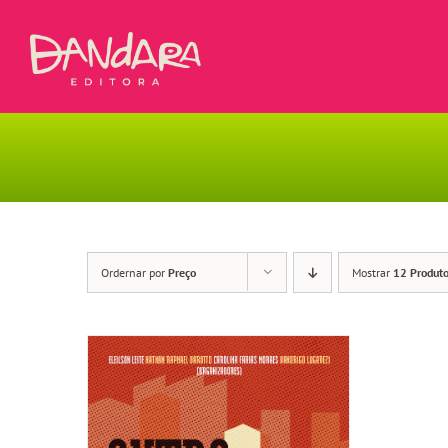
Ir
para
o
conteúdo
Ordernar por
Preço
Mostrar
12 Produt