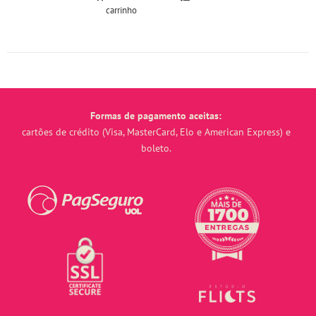
carrinho
Formas de pagamento aceitas:
cartões de crédito (Visa, MasterCard, Elo e American Express) e
boleto.