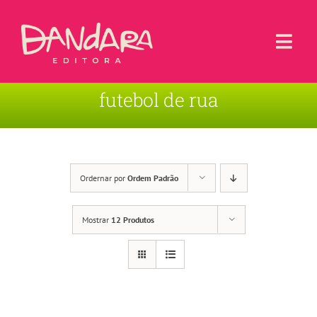
Ir
para
o
Togg
conteúdo
Navi
futebol de rua
Livros
Blog
Contato
Ordernar por
Ordem Padrão
Sobre a Editora
Mostrar
12 Produtos
Área de Usuário
Carrinho