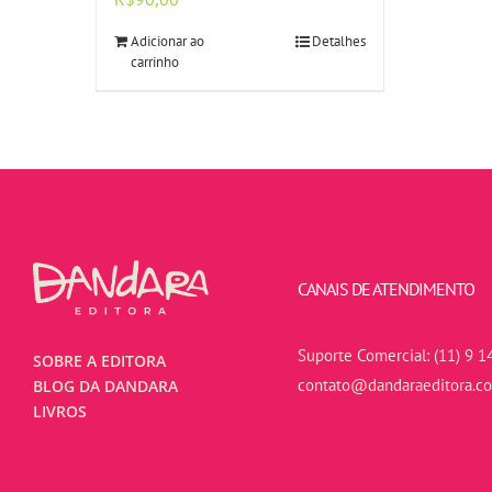
Adicionar ao
Detalhes
carrinho
CANAIS DE ATENDIMENTO
Suporte Comercial:
(11) 9 1
SOBRE A EDITORA
contato@dandaraeditora.c
BLOG DA DANDARA
LIVROS