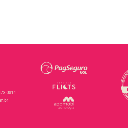
478 0814
om.br