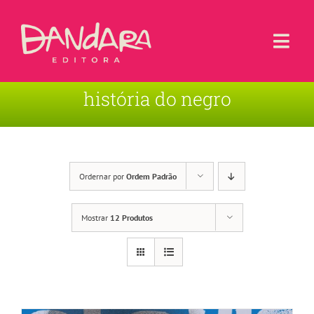
Ir
para
o
Togg
conteúdo
Navi
história do negro
Livros
Blog
Contato
Ordernar por
Ordem Padrão
Sobre a Editora
Mostrar
12 Produtos
Área de Usuário
Carrinho