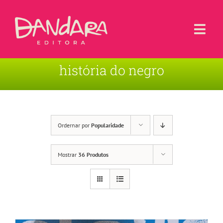
Ir
para
o
Togg
conteúdo
Navi
história do negro
Livros
Blog
Contato
Ordernar por
Popularidade
Sobre a Editora
Mostrar
36 Produtos
Área de Usuário
Carrinho