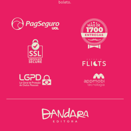
boleto.