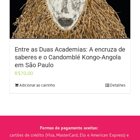
Entre as Duas Academias: A encruza de
saberes e o Candomblé Kongo-Angola
em São Paulo
R$
70,00
Adicionar ao carrinho
Detalhes
Formas de pagamento aceitas:
cartões de crédito (Visa, MasterCard, Elo e American Express) e