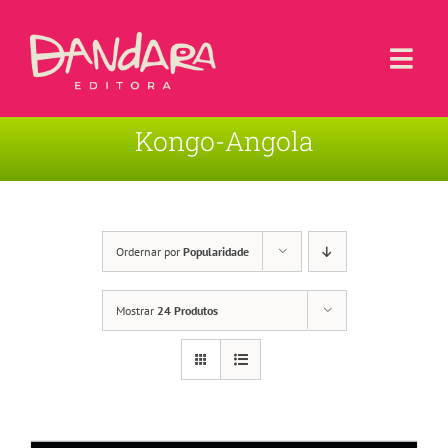
Ir
para
o
Togg
conteúdo
Navi
Kongo-Angola
Livros
Blog
Contato
Ordernar por
Popularidade
Sobre a Editora
Mostrar
24 Produtos
Área de Usuário
Carrinho