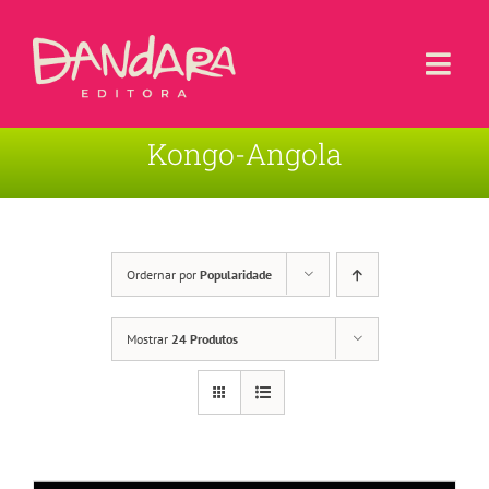
Ir
para
o
Togg
conteúdo
Navi
Kongo-Angola
Livros
Blog
Contato
Ordernar por
Popularidade
Sobre a Editora
Mostrar
24 Produtos
Área de Usuário
Carrinho