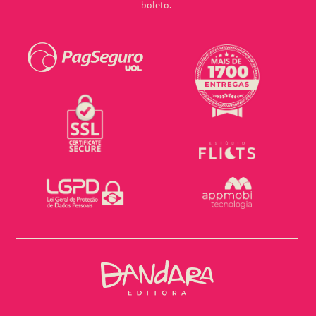
boleto.