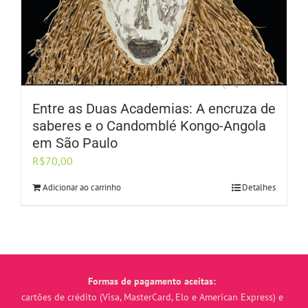
Entre as Duas Academias: A encruza de
saberes e o Candomblé Kongo-Angola
em São Paulo
R$
70,00
Adicionar ao carrinho
Detalhes
Formas de pagamento aceitas:
cartões de crédito (Visa, MasterCard, Elo e American Express) e