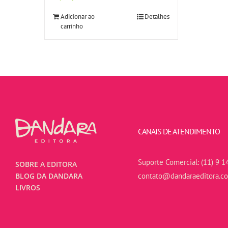
Adicionar ao
Detalhes
carrinho
CANAIS DE ATENDIMENTO
Suporte Comercial:
(11) 9 1
SOBRE A EDITORA
contato@dandaraeditora.c
BLOG DA DANDARA
LIVROS