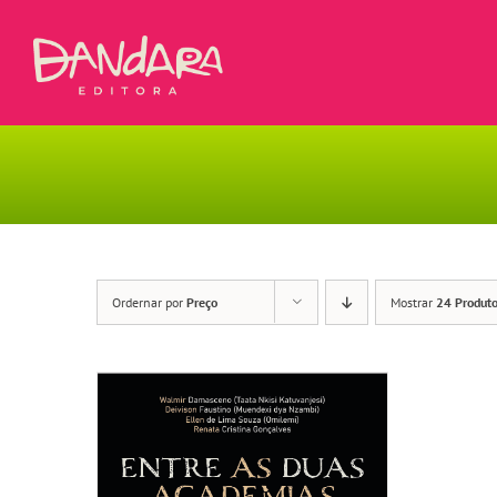
Ir
para
o
conteúdo
Ordernar por
Preço
Mostrar
24 Produt