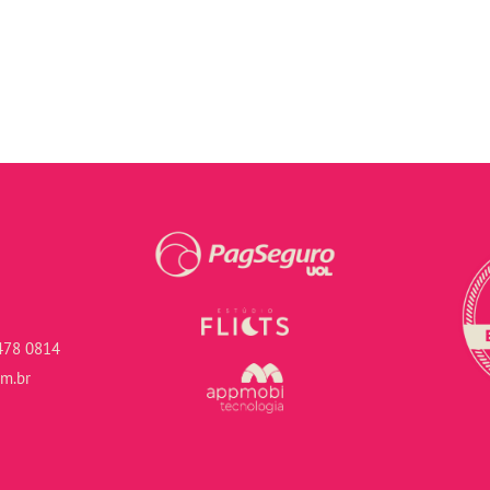
478 0814
om.br