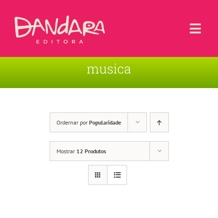
Ir
para
o
Togg
conteúdo
Navi
musica
Livros
Blog
Contato
Ordernar por
Popularidade
Sobre a Editora
Mostrar
12 Produtos
Área de Usuário
Carrinho