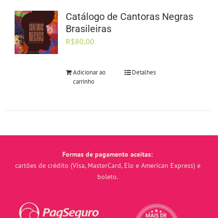
Catálogo de Cantoras Negras
Brasileiras
R$
80,00
Adicionar ao
Detalhes
carrinho
Formas de pagamento aceitas:
cartões de crédito (Visa, MasterCard, Elo e American Express) e
boleto.