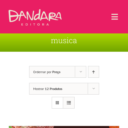
Ir
para
o
Togg
conteúdo
Navi
musica
Livros
Blog
Contato
Ordernar por
Preço
Sobre a Editora
Mostrar
12 Produtos
Área de Usuário
Carrinho