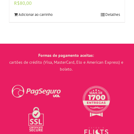
R$
80,00
Adicionar ao carrinho
Detalhes
Formas de pagamento aceitas:
cartões de crédito (Visa, MasterCard, Elo e American Express) e
boleto.