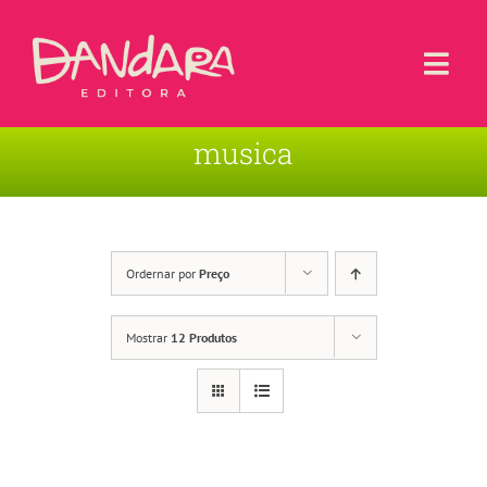
Ir
para
o
Togg
conteúdo
Navi
musica
Livros
Blog
Contato
Ordernar por
Preço
Sobre a Editora
Mostrar
12 Produtos
Área de Usuário
Carrinho