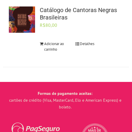
Catálogo de Cantoras Negras
Brasileiras
R$
80,00
Adicionar ao
Detalhes
carrinho
Formas de pagamento aceitas:
cartões de crédito (Visa, MasterCard, Elo e American Express) e
boleto.