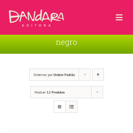
Ir
para
o
Togg
conteúdo
Navi
negro
Livros
Blog
Contato
Ordernar por
Ordem Padrão
Sobre a Editora
Mostrar
12 Produtos
Área de Usuário
Carrinho