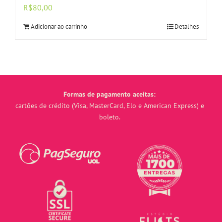
R$
80,00
Adicionar ao carrinho
Detalhes
Formas de pagamento aceitas:
cartões de crédito (Visa, MasterCard, Elo e American Express) e
boleto.