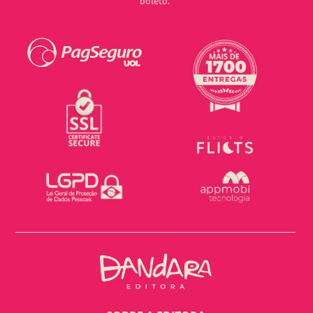
boleto.