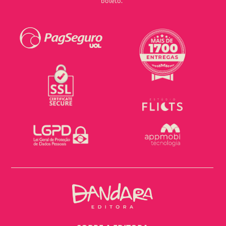
boleto.