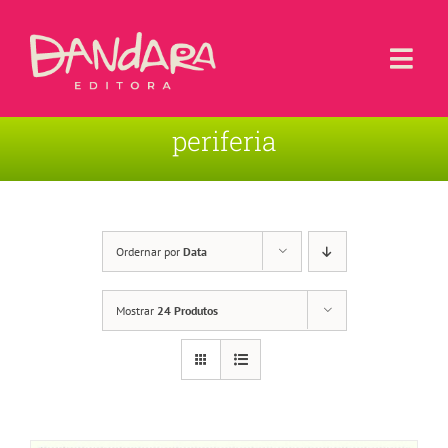
Ir
para
o
Togg
conteúdo
Navi
periferia
Livros
Blog
Contato
Ordernar por
Data
Sobre a Editora
Mostrar
24 Produtos
Área de Usuário
Carrinho