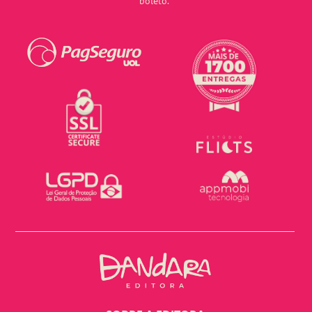
boleto.