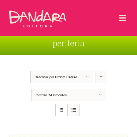
Ir
para
o
Togg
conteúdo
Navi
periferia
Livros
Blog
Contato
Ordernar por
Ordem Padrão
Sobre a Editora
Mostrar
24 Produtos
Área de Usuário
Carrinho